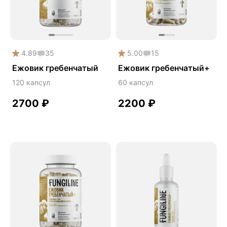
Дикий ямс
Для волос
Для кожи
4.89
35
5.00
15
Ежовик гребенчатый
Ежовик гребенчатый
Ежовик гребенчатый+
Желчегонное
120 капсул
60 капсул
Женское здоровье
2700
₽
2200
₽
Зависимости
Защита печени
Зверобой
Здоровая микробиота
Здоровое пищеварение
Здоровые суставы
Здоровый микробиом
Здоровье легких