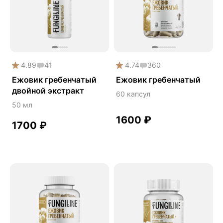
Phyto
Premium
Solution
Акция
4.89
41
4.74
360
Антипаразит
Ежовик гребенчатый
Ежовик гребенчатый
двойной экстракт
Антистресс
60 капсул
50 мл
Артишок
1600
₽
Бакопа Монье
1700
₽
Безмухоморный микродозинг
Гинкго билоба
Гормональный баланс
Готу кола
Деменция
Детокс