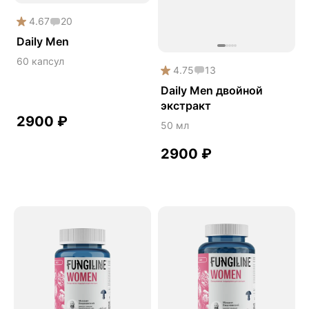
Онколинейка
4.67
20
Онкопротектор
Daily Men
Орех чёрный
60 капсул
4.75
13
Острое зрение
Daily Men двойной
Память
экстракт
2900
₽
50 мл
Поддержка иммунитета
Помощь при аллергии
2900
₽
Природный антибиотик
Пробиотики Психобиом
Продуктивность
Противовирусное
Противовоспалительное
Расторопша
СДВГ