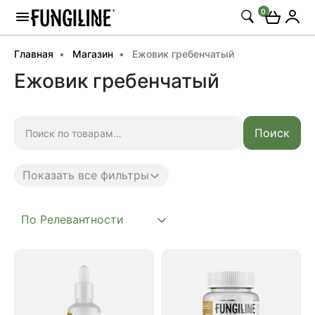
0
Главная
Магазин
Ежовик гребенчатый
Ежовик гребенчатый
Искать:
Поиск
Показать все фильтры
Anti age
Complex
Daily
Mushroom