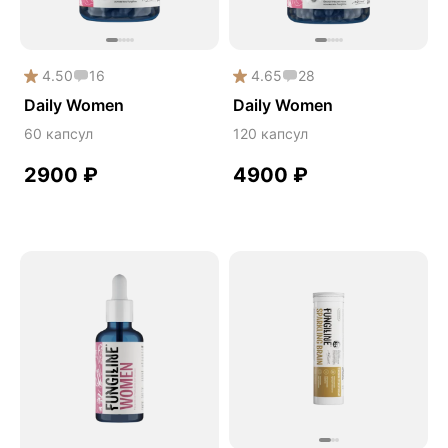
Сердце и сосуды
Снижение веса
4.50
16
4.65
28
Снижение давления
Daily Women
Daily Women
Снижение сахара
60 капсул
120 капсул
Снижение холестерина
2900
₽
4900
₽
Спокойствие и сон
Спортивное питание
Улучшение настроения
Чага
Чистая кожа
Шлемник байкальский
Энергия и выносливость