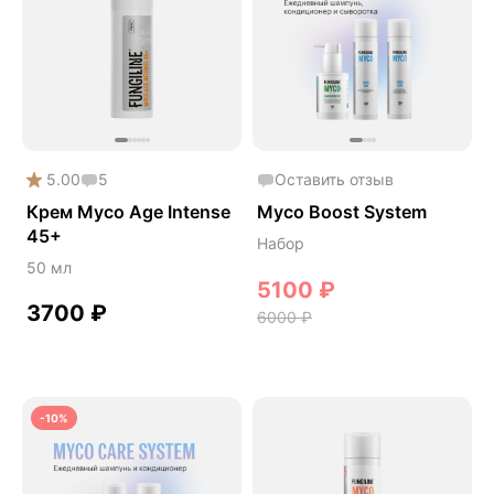
5.00
5
Оставить отзыв
Крем Myco Age Intense
Myco Boost System
45+
Набор
50 мл
5100
₽
3700
₽
6000
₽
-10%