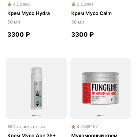
4.50
2
5.00
1
Крем Myco Hydra
Крем Myco Calm
50 мл
50 мл
3300
₽
3300
₽
Оставить отзыв
4.73
167
Крем Myco Age 35+
Мухоморный крем