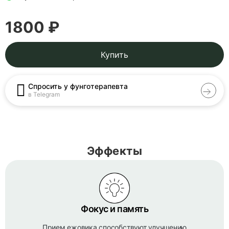
1800 ₽
Купить
Спросить у фунготерапевта
в Telegram
Эффекты
Фокус и память
Прием ежовика способствуют улучшению