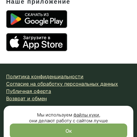
Наше приложение
Политика конфиденциальности
Согласие на обработку персональных данных
Публичная оферта
Возврат и обмен
Мы используем
файлы куки
,
© 2026 Fungiline — зарегистрированная торговая марка.
они делают работу с сайтом лучше
Копирование материалов с сайта запрещено.
Вся информация на сайте носит справочный характер и
Ок
не является публичной офертой (п.2 ст.437 ГК РФ)