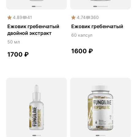
Каштан конский
Китайский кордицепс
4.89
41
4.74
360
Ежовик гребенчатый
Ежовик гребенчатый
Кордицепс
двойной экстракт
60 капсул
Крепкие кости
50 мл
Либидо
1600
₽
1700
₽
Лимонник китайский
Майтаке
Мужское здоровье
Наборы
Натуральный антибиотик
Онколинейка
Онкопротектор
Орех чёрный
Острое зрение