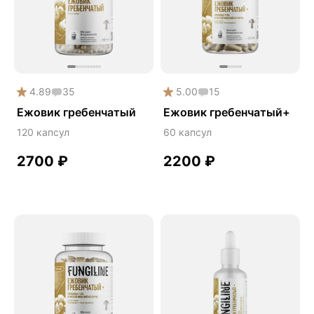
Phyto
Premium
Solution
Акция
4.89
35
5.00
15
Антипаразит
Ежовик гребенчатый
Ежовик гребенчатый+
Антистресс
120 капсул
60 капсул
Артишок
2700
₽
2200
₽
Бакопа Монье
Безмухоморный микродозинг
Гинкго билоба
Гормональный баланс
Готу кола
Деменция
Детокс