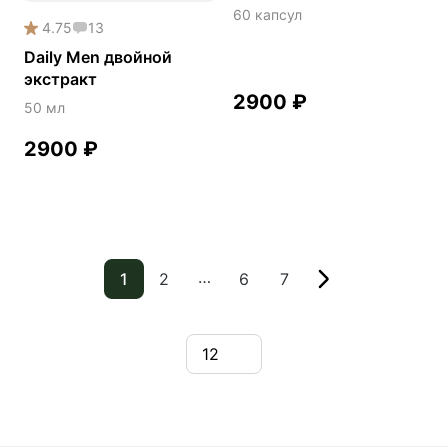
60 капсул
4.75
13
Daily Men двойной
экстракт
2900
₽
50 мл
2900
₽
…
1
2
6
7