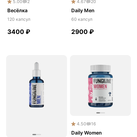
5.00
2
4.67
20
Снижение холестерина
Весёлка
Daily Men
Спокойствие и сон
120 капсул
60 капсул
Спортивное питание
3400
₽
2900
₽
Улучшение настроения
Чага
Чистая кожа
Шлемник байкальский
Энергия и выносливость
4.50
16
Daily Women