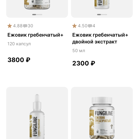
Дикий ямс
Ежовик гребенчатый
4.88
30
4.50
4
Желчегонное
Ежовик гребенчатый+
Ежовик гребенчатый+
Женское здоровье
двойной экстракт
120 капсул
Зависимости
50 мл
Защита печени
3800
₽
2300
₽
Зверобой
Здоровая микробиота
Здоровое пищеварение
Здоровые суставы
Здоровый микробиом
Здоровье легких
Здоровье почек
Йохимбе