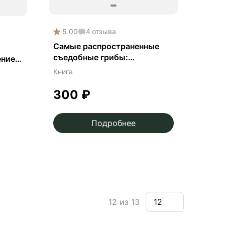
5.00
4
отзыва
Самые распространенные
съедобные грибы:
ение
справочник-определитель
.
Книга
начинающего грибника
300
₽
Подробнее
12 из 13