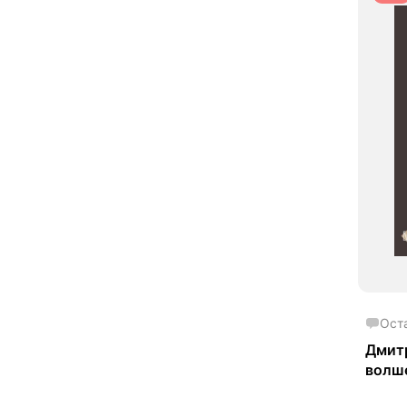
Ост
Дмитр
волш