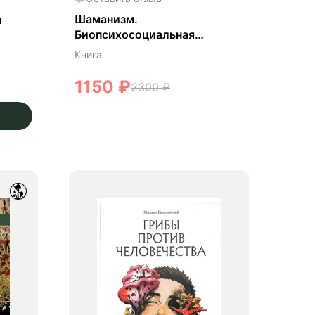
Шаманизм.
и
Биопсихосоциальная
парадигма сознания и
Книга
целительства. - Майкл
Винкельман
1150
₽
2300
₽