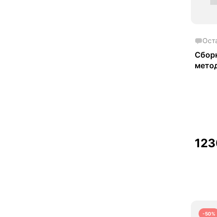
Ост
Сборн
мето
в обл
токси
суде
иссл
12
-50%