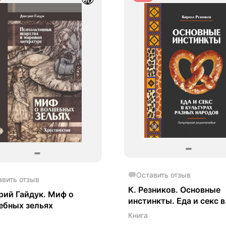
Оставить отзыв
авить отзыв
К. Резников. Основные
ий Гайдук. Миф о
инстинкты. Еда и секс в
ебных зельях
культурах разных народ
Книга
популярная энциклопед