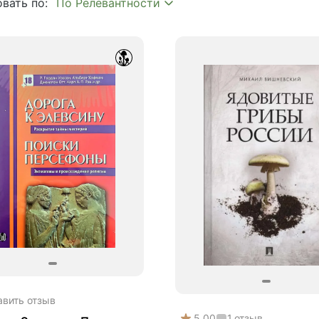
вать по:
ия
авить отзыв
5.00
1
отзыв