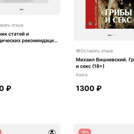
авить отзыв
ик статей и
дических рекомендаций
асти химико-
Оставить отзыв
кологи ческих и
Михаил Вишневский. Г
бно-химических
и секс (18+)
едований
Книга
30
₽
1300
₽
-50%