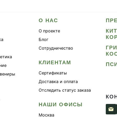
О НАС
ПР
КИ
О проекте
КО
ка
Блог
ГР
Сотрудничество
КО
метика
КЛИЕНТАМ
ПС
ние
Сертификаты
увениры
Доставка и оплата
Отследить статус заказа
КО
›
НАШИ ОФИСЫ
Москва