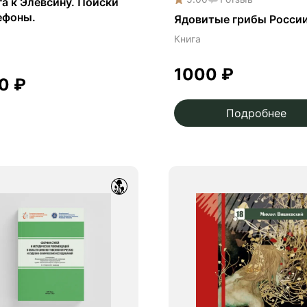
а к Элевсину. Поиски
ефоны.
Ядовитые грибы Росси
Книга
1000
₽
00
₽
Подробнее