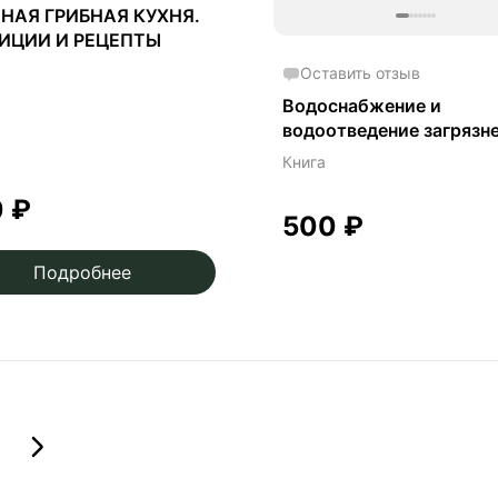
НАЯ ГРИБНАЯ КУХНЯ.
ИЦИИ И РЕЦЕПТЫ
Оставить отзыв
Водоснабжение и
водоотведение загрязн
окружающей сред - В. Я
Книга
Кофман
0
₽
500
₽
Подробнее