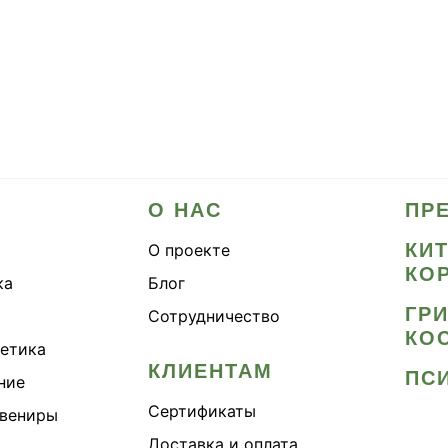
О НАС
ПР
КИ
О проекте
КО
ка
Блог
ГР
Сотрудничество
КО
метика
КЛИЕНТАМ
ПС
ние
Сертификаты
увениры
Доставка и оплата