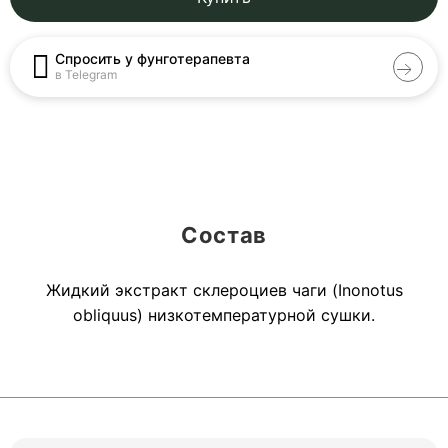
Спросить у фунготерапевта
в Telegram
Состав
Жидкий экстракт склероциев чаги (Inonotus
obliquus) низкотемпературной сушки.